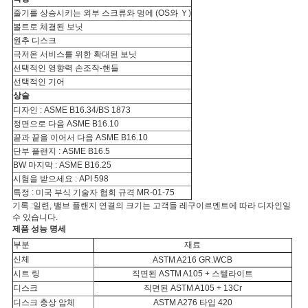
줄기를 상승시키는 외부 스크류와 멍에 (OS와 Ｙ)
볼트로 체결된 보닛
원추 디스크
극저온 서비스를 위한 확대된 보닛
선택적인 영향력 손조작-핸들
선택적인 기어
상술
디자인 : ASME B16.34/BS 1873
정면으로 다음 ASME B16.10
끝과 끝을 이어서 다음 ASME B16.10
단부 플랜지 : ASME B16.5
BW 마지막 : ASME B16.25
시험을 받으세요 : API 598
특정 : 미국 부식 기술자 협회 규격 MR-01-75
기록 :일련, 밸브 플랜지 연결의 크기는 고객들 레구이르멘트에 따라 디자인일
수 있습니다.
제품 성능 명세
부분
재료
신체
ASTM A216 GR.WCB
시트 링
직면된 ASTM A105 + 스텔라이트
디스크
직면된 ASTM A105 + 13Cr
디스크 충상 암체
ASTM A276 타입 420