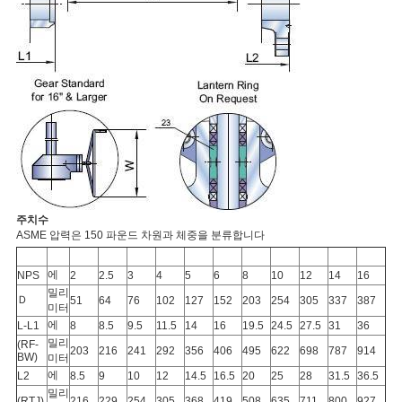
주치수
ASME 압력은 150 파운드 차원과 체중을 분류합니다
에
NPS
2
2.5
3
4
5
6
8
10
12
14
16
밀리
Ｄ
51
64
76
102
127
152
203
254
305
337
387
미터
에
L-L1
8
8.5
9.5
11.5
14
16
19.5
24.5
27.5
31
36
밀리
(RF-
203
216
241
292
356
406
495
622
698
787
914
BW)
미터
에
L2
8.5
9
10
12
14.5
16.5
20
25
28
31.5
36.5
밀리
(RTJ)
216
229
254
305
368
419
508
635
711
800
927