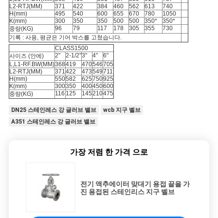
L2-RTJ(MM)
371
422
384
460
562
613
740
H(mm)
495
540
600
655
670
780
1050
K(mm)
300
350
350
500
500
350*
350*
96
79
117
178
305
355
730
중량(KG)
기록 : 사용, 평균은 기어 박스를 고쳤습니다.
CLASS1500
2"
2-1/2"
3"
4"
6"
사이즈 (안에)
L,L1-RF.BW(MM)
368
419
470
546
705
L2-RTJ(MM)
371
422
473
549
711
H(mm)
550
582
625
750
925
K(mm)
300
350
400
450
600
116
125
145
210
475
중량(KG)
DN25 스테인레스 강 글러브 밸브
wcb 지구 벨브
A351 스테인레스 강 글러브 밸브
가장 저렴 한 가격 으로
전기 액추에이터 맞대기 용접 끝을 가
진 용접된 스테인리스 지구 벨브