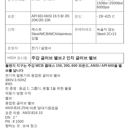
문
150lbs~2500lbs/
6000psi
을
API 6D/ ANSI 16.5 B/ JIS
표준 :
온도 :
- 29~425 Ｃ
20K/JIS 10K
요
신체 :
캐스트
유래하세요 :
녹슬지 않는
Steel/WCB/WC6/stainless
Steel/ 2Cr13
구
강철
하
운영자 :
전기 / 설명서
주강 글러브 밸브
2 인치 글러브 밸브
HIGH 표시등 :
,
세
플랜지 지구는 주강 WCB 클래스 150, 300, 600 파운드, ANSI / API 600을 밸
요
브를 답니다
전기적 발동기와 용접된 글러브 밸브
380V-3-50HZ
IP65
전 증명 : 등급 1, 그룹디, 분할 1을 위한 불꽃
사
작동기 방향 수직
밸브 :
이
용접된 글러브 밸브
ANSI B16.25에 따른 맞대기용접끝
표준 차원 : ANSI B16.10
트
DN : 2 "
PN : # 1500
맵
향하는 것 : 보세 창고.