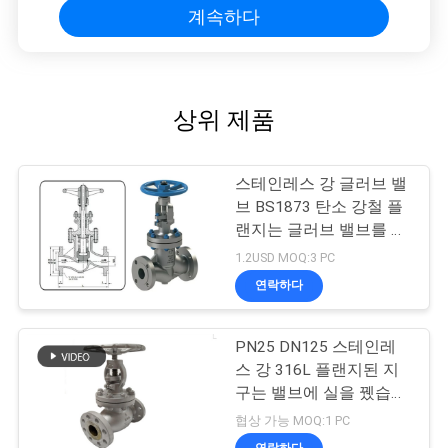
계속하다
상위 제품
스테인레스 강 글러브 밸
브 BS1873 탄소 강철 플
랜지는 글러브 밸브를 마
칩니다
1.2USD MOQ:3 PC
연락하다
PN25 DN125 스테인레
스 강 316L 플랜지된 지
구는 밸브에 실을 뀄습니
다
협상 가능 MOQ:1 PC
연락하다