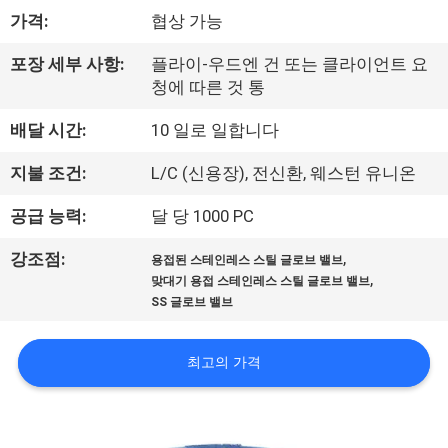
하
가격:
협상 가능
여
포장 세부 사항:
플라이-우드엔 건 또는 클라이언트 요
청에 따른 것 통
공
배달 시간:
10 일로 일합니다
장
지불 조건:
L/C (신용장), 전신환, 웨스턴 유니온
여
공급 능력:
달 당 1000 PC
행
,
강조점:
용접된 스테인레스 스틸 글로브 밸브
,
맞대기 용접 스테인레스 스틸 글로브 밸브
품
SS 글로브 밸브
질
최고의 가격
관
리