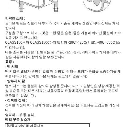
간략한 소개 :
글러브 밸브는 진보적 내부의와 국제 기준을 계획된 참조입니다. 신체는 채택
합니다
구성을 구형으로 하고 그것은 또한 좋은 출현, 좋은 기능과 뛰어난 품질의 조수
석을 가지고 있습니다.
CLASS150부터 CLASS1500까지 앱리와 -29C~425C(강철), -40C~550C (스
테인레스 강).
다른 소재를 사용할 때, 밸브는 물, 석유, 가스, 증기, 카바마이드와 다른 매체와
같은 다른 매체와 함께 일할 수 있습니다.
특징 :
-
백 시일
백 시일은 밸브가 완전히 열릴 때 신뢰할 수 있는 포장과 봉합을 보증하기를 계
획합니다.(패킹 압력 받아을 대체는 권고되지 않습니다)
-
방부제 마찰
밸브 디스크는 충분히 강도와 강성을 줍니다. 디스크 밀봉면은 상감 세공한 위
성 불순물 또는 다른 재료가 사용자들의 요청에 응답하면서 용접되는 것으로
구축될 수 있습니다 .
-
정확한 설계 :
정확한 계산에 따라 신체와 보닛을 설계하세요. 몸과 보닛은 고강도를 가집니
다 ,
엄격하고 유동 능력 .
메일 부품 & 소재
부품의 아이템 이름
재료