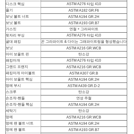
디스크 핵심
ASTM A276 타입 410
줄기
ASTM A182 GR.F6
보닛 볼트 너트
ASTM A194 GR.2H
보닛 볼트
ASTM A193 GR.B7
가스킷
연철 + 그라파이트
뒷자리 부싱
ASTM A276 타입 410
굴대 패킹
꼰 그라파이트 & 다이는 그래파이트링을 형성했습니다
보닛
ASTM A216 GR.WCB
아이 보울트 핀
탄소강
패킹마개
ASTM A276 타입 410
그랜드 프랜지
ASTM A216 GR.WCB
패킹마개 아이볼트
ASTM A307 GR.B
아이 보울트 핵심
ASTM A194 GR.2H
멍에 부시
ASTM A439 GR.D-2
스크루
탄소강
손조작-핸들
연성 주철
손조작-핸들 핵심
ASTM A194 GR.2H
세탁기
탄소강
멍에
ASTM A216 GR.WCB
멍에 팬 볼트 너트
ASTM A194 GR.2H
멍에 팬 볼트
ASTM A193 GR.B7