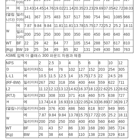
미터
Ｈ
에
13.43
14.45
14.76
19.02
21.14
20.35
23.23
29.69
37.05
42.72
38.03
(열립
밀리
341
367
375
483
537
517
590
754
941
1085
966
니다)
미터
에
7.87
9.84
9.84
11.81
11.81
13.78
15.75
17.72
25.2
25.2
18.11
Ｗ
밀리
200
250
250
300
300
350
400
450
640
640
460
미터
WT
BF
22
29
42
64
77
105
154
288
507
617
810
(Kg)
BW
19
25
34
49
65
82
131
249
430
580
763
ASME 압력 더 클래스 300 파운드 차원과 체중
에
NPS
2
2.5
3
4
5
6
8
10
12
Ｄ
밀리미터
51
64
76
102
127
152
203
254
305
에
L-L1
10.5
11.5
12.5
14
15.75
17.5
22
24.5
28
밀리미터
(RF-BW)
267
292
318
356
400
444
559
622
711
에
L2
11.12
12.12
13.12
14.62
16.37
18.12
22.62
25.12
28.62
밀리미터
(RTJ)
283
308
333
371
416
460
575
638
727
Ｈ
에
13.74
14.8
16.93
19.13
22.05
24.33
36.89
37.36
39.17
(열립니다)
밀리미터
349
376
430
486
560
618
937
949
995
에
7.87
9.84
9.84
13.78
15.75
17.72
2.05
25.2
18.11
Ｗ
밀리미터
200
250
250
350
400
450
560
640
460
WT
BF
31
43
57
86
130
168
280
385
724
(Kg)
BW
26
38
44
68
110
138
228
329
618