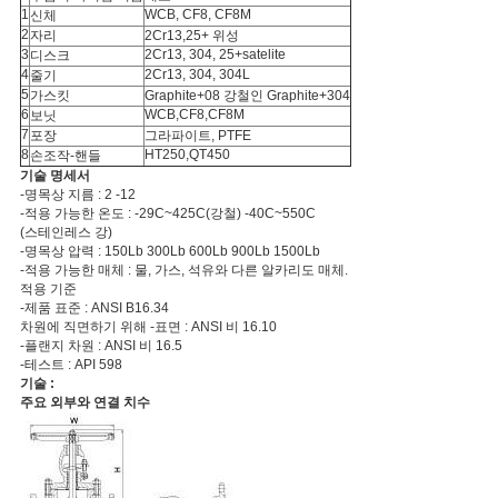
1
WCB, CF8, CF8M
신체
2
자리
2Cr13,25+ 위성
3
2Cr13, 304, 25+satelite
디스크
4
2Cr13, 304, 304L
줄기
5
가스킷
Graphite+08 강철인 Graphite+304
6
WCB,CF8,CF8M
보닛
7
포장
그라파이트, PTFE
8
HT250,QT450
손조작-핸들
기술 명세서
-명목상 지름 : 2 -12
-적용 가능한 온도 : -29C~425C(강철) -40C~550C
(스테인레스 강)
-명목상 압력 : 150Lb 300Lb 600Lb 900Lb 1500Lb
-적용 가능한 매체 : 물, 가스, 석유와 다른 알카리도 매체.
적용 기준
-제품 표준 : ANSI B16.34
차원에 직면하기 위해 -표면 : ANSI 비 16.10
-플랜지 차원 : ANSI 비 16.5
-테스트 : API 598
기술 :
주요 외부와 연결 치수