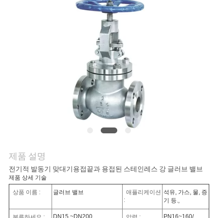
연
락
주
세
요
소
식
제품 설명
전기적 발동기 맞대기용접끝과 용접된 스테인레스 강 글러브 밸브
제품 상세 기술
인
상품 이름 :
글러브 밸브
애플리케이션
석유, 가스, 물, 증
:
용
기 등.,
DN15 ~DN200
PN16~160/
분류하세요 :
압력 :