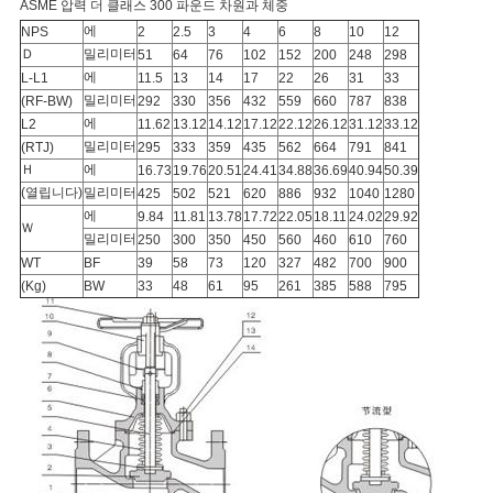
ASME 압력 더 클래스 300 파운드 차원과 체중
에
NPS
2
2.5
3
4
6
8
10
12
Ｄ
밀리미터
51
64
76
102
152
200
248
298
에
L-L1
11.5
13
14
17
22
26
31
33
밀리미터
(RF-BW)
292
330
356
432
559
660
787
838
에
L2
11.62
13.12
14.12
17.12
22.12
26.12
31.12
33.12
밀리미터
(RTJ)
295
333
359
435
562
664
791
841
Ｈ
에
16.73
19.76
20.51
24.41
34.88
36.69
40.94
50.39
(열립니다)
밀리미터
425
502
521
620
886
932
1040
1280
에
9.84
11.81
13.78
17.72
22.05
18.11
24.02
29.92
Ｗ
밀리미터
250
300
350
450
560
460
610
760
WT
BF
39
58
73
120
327
482
700
900
(Kg)
BW
33
48
61
95
261
385
588
795