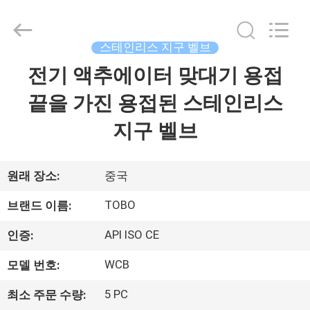
Copyright
©
2021
-
2026
스테인리스 지구 벨브
TOBO
STEEL
GROUP
전기 액추에이터 맞대기 용접
집
CHINA.
All
Rights
끝을 가진 용접된 스테인리스
Reserved.
제
지구 벨브
품
원래 장소:
중국
우
TOBO
브랜드 이름:
리
API ISO CE
인증:
에
WCB
모델 번호:
대
5 PC
최소 주문 수량: