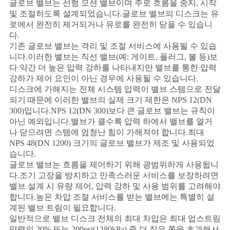
글로브 밸브는 선형 모션 밸브이며 주로 흐름을 중지, 시작
및 조절하도록 설계되었습니다.글로브 밸브의 디스크는 유
로에서 완전히 제거되거나 유로를 완전히 닫을 수 있습니
PRIVACY
다.
POLICY
기존 글로브 밸브는 격리 및 조절 서비스에 사용될 수 있습
니다.이러한 밸브는 직선 밸브(예: 게이트, 플러그, 볼 등)보
다 약간 더 높은 압력 강하를 나타내지만 밸브를 통한 압력
강하가 제어 요인이 아닌 경우에 사용될 수 있습니다.
디스크에 가해지는 전체 시스템 압력이 밸브 스템으로 전달
되기 때문에 이러한 밸브의 실제 크기 제한은 NPS 12(DN
300)입니다.NPS 12(DN 300)보다 큰 글로브 밸브는 규칙이
아닌 예외입니다.밸브가 클수록 압력 하에서 밸브를 열거
나 닫으려면 스템에 엄청난 힘이 가해져야 합니다.최대
NPS 48(DN 1200) 크기의 글로브 밸브가 제조 및 사용되었
습니다.
글로브 밸브는 흐름을 제어하기 위해 광범위하게 사용됩니
다.조기 고장을 방지하고 만족스러운 서비스를 보장하려면
밸브 설계 시 유량 제어, 압력 강하 및 사용 범위를 고려해야
합니다.높은 차압 조절 서비스를 받는 밸브에는 특별히 설
계된 밸브 트림이 필요합니다.
일반적으로 밸브 디스크 전체의 최대 차압은 최대 업스트림
압력의 20% 또는 200psi(1380kPa) 중 더 작은 쪽을 초과해서