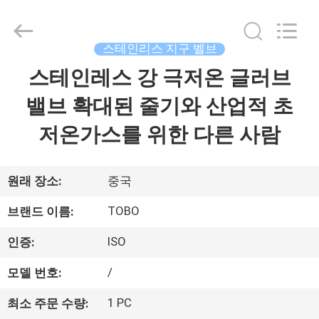
품
질
스
테
인
스테인리스 지구 벨브
리
스
스테인레스 강 극저온 글러브
집
공
벨
브
밸브 확대된 줄기와 산업적 초
supplier.
Copyright
제
©
저온가스를 위한 다른 사람
2021
-
품
2025
TOBO
STEEL
GROUP
원래 장소:
중국
CHINA.
All
우
Rights
TOBO
브랜드 이름:
Reserved.
리
ISO
인증:
에
/
모델 번호:
대
1 PC
최소 주문 수량: