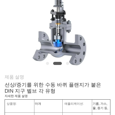
연
락
주
세
요
소
제품 설명
식
선상/증기를 위한 수동 바퀴 플랜지가 붙은
DIN 지구 벨브 각 유형
인
자세한 제품 설명
상품명:
마개
애플리케이션:
기름, 가스,
용
물, 증기 등,