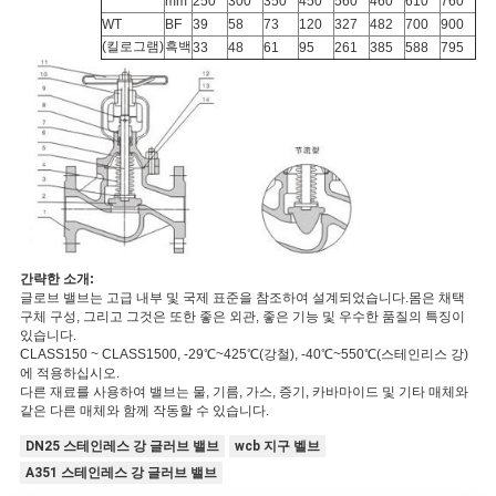
mm
250
300
350
450
560
460
610
760
WT
BF
39
58
73
120
327
482
700
900
(킬로그램)
흑백
33
48
61
95
261
385
588
795
간략한 소개:
글로브 밸브는 고급 내부 및 국제 표준을 참조하여 설계되었습니다.몸은 채택
구체 구성, 그리고 그것은 또한 좋은 외관, 좋은 기능 및 우수한 품질의 특징이
있습니다.
CLASS150 ~ CLASS1500, -29℃~425℃(강철), -40℃~550℃(스테인리스 강)
에 적용하십시오.
다른 재료를 사용하여 밸브는 물, 기름, 가스, 증기, 카바마이드 및 기타 매체와
같은 다른 매체와 함께 작동할 수 있습니다.
DN25 스테인레스 강 글러브 밸브
wcb 지구 벨브
A351 스테인레스 강 글러브 밸브