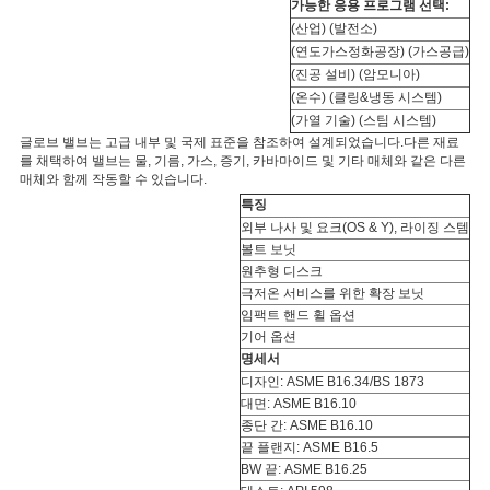
가능한 응용 프로그램 선택:
(산업) (발전소)
(연도가스정화공장) (가스공급)
(진공 설비) (암모니아)
(온수) (클링&냉동 시스템)
(가열 기술) (스팀 시스템)
글로브 밸브는 고급 내부 및 국제 표준을 참조하여 설계되었습니다.다른 재료
를 채택하여 밸브는 물, 기름, 가스, 증기, 카바마이드 및 기타 매체와 같은 다른
매체와 함께 작동할 수 있습니다.
특징
외부 나사 및 요크(OS & Y), 라이징 스템
볼트 보닛
원추형 디스크
극저온 서비스를 위한 확장 보닛
임팩트 핸드 휠 옵션
기어 옵션
명세서
디자인: ASME B16.34/BS 1873
대면: ASME B16.10
종단 간: ASME B16.10
끝 플랜지: ASME B16.5
BW 끝: ASME B16.25