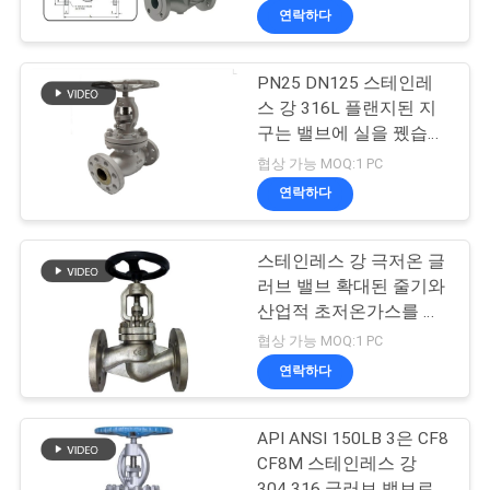
연락하다
PN25 DN125 스테인레
스 강 316L 플랜지된 지
구는 밸브에 실을 뀄습니
다
협상 가능 MOQ:1 PC
연락하다
스테인레스 강 극저온 글
러브 밸브 확대된 줄기와
산업적 초저온가스를 위
한 다른 사람
협상 가능 MOQ:1 PC
연락하다
API ANSI 150LB 3은 CF8
CF8M 스테인레스 강
304 316 글러브 밸브로