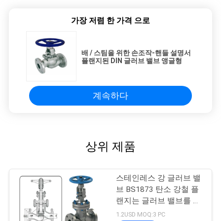
가장 저렴 한 가격 으로
배 / 스팀을 위한 손조작-핸들 설명서
플랜지된 DIN 글러브 밸브 앵글형
계속하다
상위 제품
스테인레스 강 글러브 밸
브 BS1873 탄소 강철 플
랜지는 글러브 밸브를 마
칩니다
1.2USD MOQ:3 PC