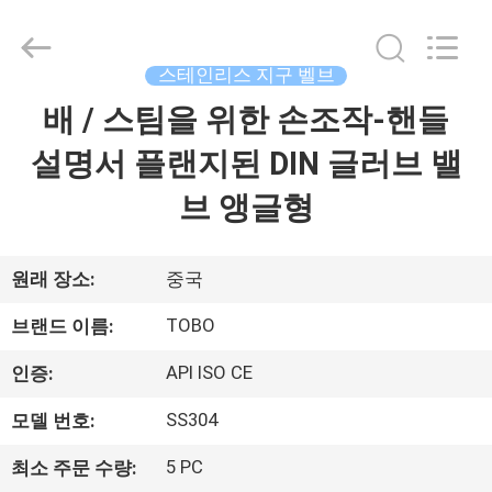
Copyright
©
2021
-
2026
스테인리스 지구 벨브
TOBO
STEEL
GROUP
배 / 스팀을 위한 손조작-핸들
집
CHINA.
All
Rights
설명서 플랜지된 DIN 글러브 밸
Reserved.
제
브 앵글형
품
원래 장소:
중국
우
TOBO
브랜드 이름:
리
API ISO CE
인증:
에
SS304
모델 번호:
대
5 PC
최소 주문 수량: