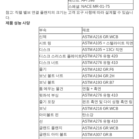
테스트: API 598
스페셜: ​​NACE MR-01-75
참고: 직렬 밸브 연결 플랜지의 크기는 고객 요구 사항에 따라 설계할 수 있습니
다.
제품 성능 사양
부속
재료
신체
ASTM A216 GR.WCB
시트 링
ASTM A105 + 스텔라이트 직면
디스크
ASTM A105 + 13Cr 직면
디스크 스러스트 플레이트
ASTM A276 유형 420
디스크 너트
ASTM A276 유형 410
줄기
ASTM A182 GR.F6
보닛 볼트 너트
ASTM A194 GR.2H
보닛 볼트
ASTM A193 GR.B7
틈 메우는 물건
연철 + 흑연
뒷좌석 부싱
ASTM A276 유형 410
줄기 포장
편조 흑연 및 다이 성형 흑연 링
보닛
ASTM A216 GR.WCB
아이볼트 핀
탄소강
선
ASTM A276 유형 410
글랜드 플랜지
ASTM A216 GR.WCB
글랜드 아이 볼트
ASTM A307 GR.B