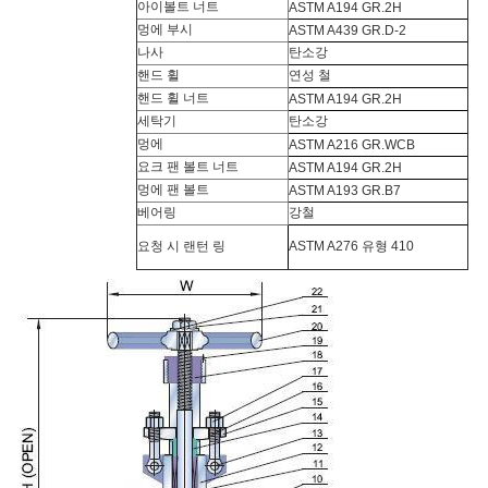
아이볼트 너트
ASTM A194 GR.2H
멍에 부시
ASTM A439 GR.D-2
나사
탄소강
핸드 휠
연성 철
핸드 휠 너트
ASTM A194 GR.2H
세탁기
탄소강
멍에
ASTM A216 GR.WCB
요크 팬 볼트 너트
ASTM A194 GR.2H
멍에 팬 볼트
ASTM A193 GR.B7
베어링
강철
요청 시 랜턴 링
ASTM A276 유형 410