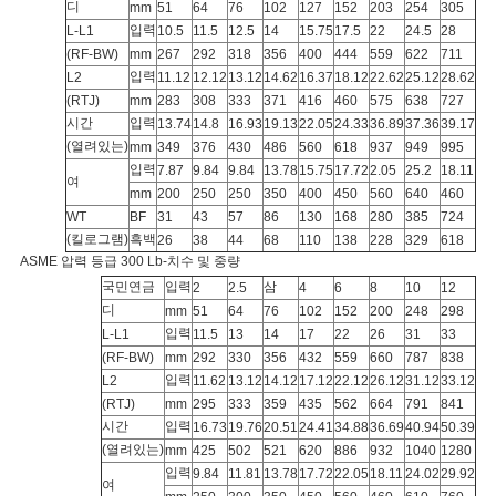
디
mm
51
64
76
102
127
152
203
254
305
입력
L-L1
10.5
11.5
12.5
14
15.75
17.5
22
24.5
28
(RF-BW)
mm
267
292
318
356
400
444
559
622
711
입력
L2
11.12
12.12
13.12
14.62
16.37
18.12
22.62
25.12
28.62
(RTJ)
mm
283
308
333
371
416
460
575
638
727
시간
입력
13.74
14.8
16.93
19.13
22.05
24.33
36.89
37.36
39.17
(열려있는)
mm
349
376
430
486
560
618
937
949
995
입력
7.87
9.84
9.84
13.78
15.75
17.72
2.05
25.2
18.11
여
mm
200
250
250
350
400
450
560
640
460
WT
BF
31
43
57
86
130
168
280
385
724
(킬로그램)
흑백
26
38
44
68
110
138
228
329
618
ASME 압력 등급 300 Lb-치수 및 중량
국민연금
입력
삼
2
2.5
4
6
8
10
12
디
mm
51
64
76
102
152
200
248
298
입력
L-L1
11.5
13
14
17
22
26
31
33
(RF-BW)
mm
292
330
356
432
559
660
787
838
입력
L2
11.62
13.12
14.12
17.12
22.12
26.12
31.12
33.12
(RTJ)
mm
295
333
359
435
562
664
791
841
시간
입력
16.73
19.76
20.51
24.41
34.88
36.69
40.94
50.39
(열려있는)
mm
425
502
521
620
886
932
1040
1280
입력
9.84
11.81
13.78
17.72
22.05
18.11
24.02
29.92
여