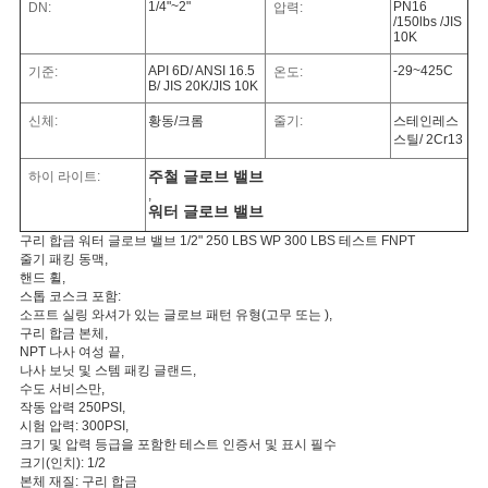
문
1/4"~2"
PN16
DN:
압력:
/150lbs /JIS
10K
을
API 6D/ ANSI 16.5
-29~425C
기준:
온도:
B/ JIS 20K/JIS 10K
요
신체:
황동/크롬
줄기:
스테인레스
구
스틸/ 2Cr13
주철 글로브 밸브
하이 라이트:
하
,
워터 글로브 밸브
세
구리 합금 워터 글로브 밸브 1/2" 250 LBS WP 300 LBS 테스트 FNPT
줄기 패킹 동맥,
요
핸드 휠,
스톱 코스크 포함:
소프트 실링 와셔가 있는 글로브 패턴 유형(고무 또는 ),
구리 합금 본체,
사
NPT 나사 여성 끝,
나사 보닛 및 스템 패킹 글랜드,
이
수도 서비스만,
작동 압력 250PSI,
시험 압력: 300PSI,
트
크기 및 압력 등급을 포함한 테스트 인증서 및 표시 필수
크기(인치): 1/2
맵
본체 재질: 구리 합금