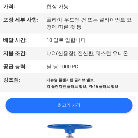
하
가격:
협상 가능
여
포장 세부 사항:
플라이-우드엔 건 또는 클라이언트 요
청에 따른 것 통
공
배달 시간:
10 일로 일합니다
장
지불 조건:
L/C (신용장), 전신환, 웨스턴 유니온
여
공급 능력:
달 당 1000 PC
행
,
강조점:
매뉴얼 플랜지된 글러브 밸브
,
각 플랜지된 글러브 밸브
PN16 글러브 밸브
품
질
최고의 가격
관
리