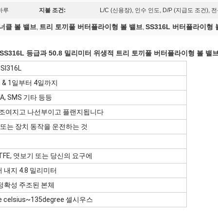
 하루
지불 조건:
L/C (신용장), 인수 인도, D/P (지급도 조건)
 너클 볼 밸브
트리 토끼풀 버터플라이형 볼 밸브
SS316L 버터플라이형 
,
,
SS316L 등급과 50.8 밀리미터 위생적 트리 토끼풀 버터플라이형 볼 밸
ISI316L
00 & 1일부터 4일까지
, 3A, SMS 기타 등등
 조여지고 나선부이고 플랜지됩니다
 또는 장치 동작을 운전하는 것
PCTFE, 엿보기 또는 당신의 요구에
 내지 4.8 밀리미터
 정확성 주조된 본체
ee celsius~135degree 셀시우스