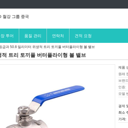
O 철강 그룹 중국
장 투어
품질 관리
연락처
견적 요청
L 등급과 50.8 밀리미터 위생적 트리 토끼풀 버터플라이형 볼 밸브
 위생적 트리 토끼풀 버터플라이형 볼 밸브
제품 
원래 
브랜드
인증:
모델 
결제 
최소 
가격: