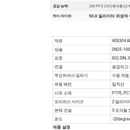
공급 능력:
100 PCS (개인휴대통신)
50.8 밀리미터 위생적
하이 라이트:
재료
AISI304 A
상술
DN25-1
표준
ISO, DIN
연결
용접되고
주요하여서 일하기
수동 작동
유동 패턴
일직선
시트 소재
PTFE, 
오리피스 사이즈
2 밀리미터
본체 건설
3 조각들
온도
-20degr
제품 설명