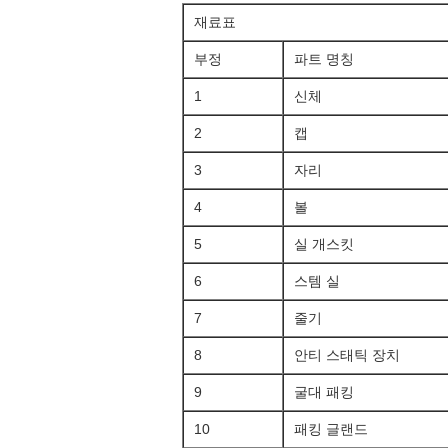
재료표
부정
파트 명칭
1
신체
2
캡
3
자리
4
볼
5
실 개스킷
6
스템 실
7
줄기
8
안티 스태틱 장치
9
굴대 패킹
10
패킹 글랜드