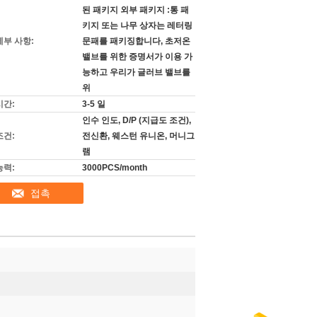
된 패키지 외부 패키지 :통 패
키지 또는 나무 상자는 레터링
세부 사항:
문패를 패키징합니다, 초저온
밸브를 위한 증명서가 이용 가
능하고 우리가 글러브 밸브를
위
시간:
3-5 일
인수 인도, D/P (지급도 조건),
조건:
전신환, 웨스턴 유니온, 머니그
램
능력:
3000PCS/month
접촉