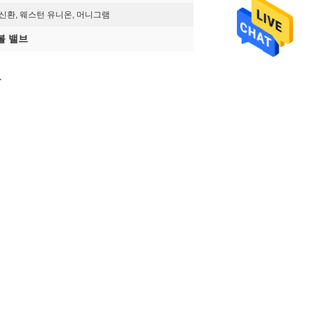
, 전신환, 웨스턴 유니온, 머니그램
볼 밸브
브