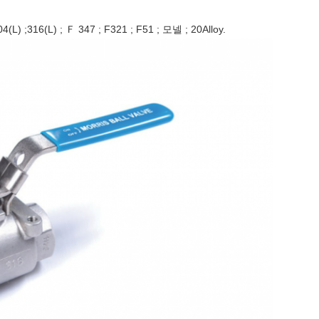
4(L) ;316(L) ; Ｆ 347 ; F321 ; F51 ; 모넬 ; 20Alloy.