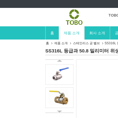
TOB
홈
제품 소개
회사 소개
공
홈
제품 소개
스테인리스 공 벨브
SS316
SS316L 등급과 50.8 밀리미터