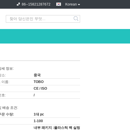
86--15821287672
Korean
상세 정보:
장소:
중국
 이름:
TOBO
CE / ISO
번호:
/
및 배송 조건:
주문 수량:
1대 pc
1-100
내부 패키지 :플라스틱 백 실링