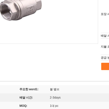
포장 
배달 
지불 
공급 
주요한 word1:
볼 밸브
배달 시간:
2-3days
MOQ:
1대 pc