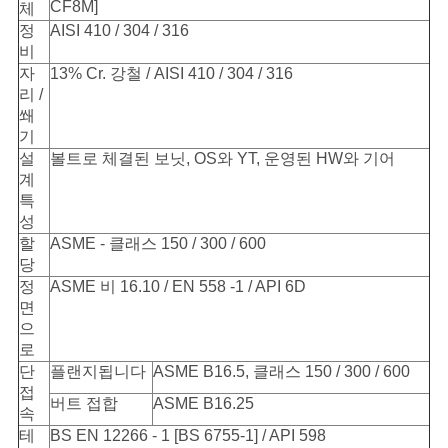
CF8M]
체
정
AISI 410 / 304 / 316
비
자
13% Cr. 강철 / AISI 410 / 304 / 316
리 /
쐐
기
설
볼트로 체결된 보닛, OS와 YT, 운영된 HW와 기어
계
특
성
할
ASME - 클래스 150 / 300 / 600
당
정
ASME 비 16.10 / EN 558 -1 / API 6D
면
으
로
단
플랜지됩니다
ASME B16.5, 클래스 150 / 300 / 600
접
버트 접합
ASME B16.25
속
테
BS EN 12266 - 1 [BS 6755-1] / API 598