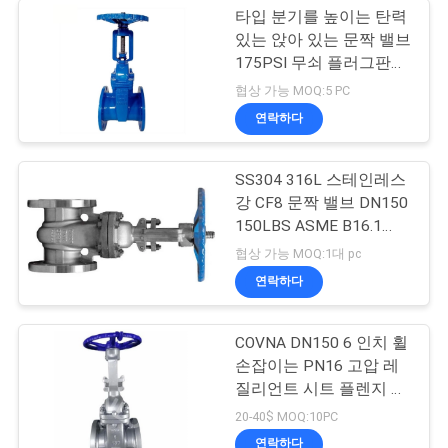
타입 분기를 높이는 탄력
있는 앉아 있는 문짝 밸브
175PSI 무쇠 플러그판은
회전 운동 프랜지 연결단
협상 가능 MOQ:5 PC
을 돌립니다
연락하다
SS304 316L 스테인레스
강 CF8 문짝 밸브 DN150
150LBS ASME B16.1
CL125 문짝 밸브
협상 가능 MOQ:1대 pc
연락하다
COVNA DN150 6 인치 휠
손잡이는 PN16 고압 레
질리언트 시트 플렌지 말
단 스테인레스 강 316을
20-40$ MOQ:10PC
운영했습니다
연락하다