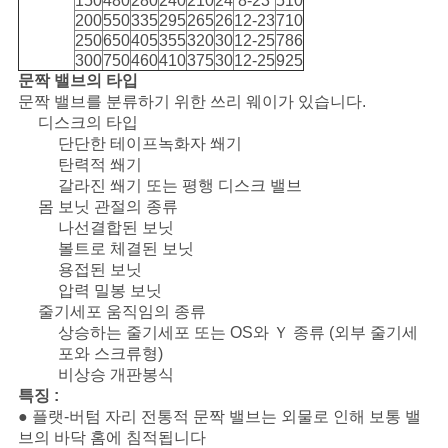
150
480
280
240
210
24
8-23
510
200
550
335
295
265
26
12-23
710
250
650
405
355
320
30
12-25
786
300
750
460
410
375
30
12-25
925
문짝 밸브의 타입
문짝 밸브를 분류하기 위한 쓰리 웨이가 있습니다.
디스크의 타입
단단한 테이프녹화자 쐐기
탄력적 쐐기
갈라진 쐐기 또는 평행 디스크 밸브
몸 보닛 관절의 종류
나선결합된 보닛
볼트로 체결된 보닛
용접된 보닛
압력 밀봉 보닛
줄기세포 움직임의 종류
상승하는 줄기세포 또는 OS와 Ｙ 종류 (외부 줄기세
포와 스크류형)
비상승 개판봉식
특징 :
● 플랫-버텀 자리 전통적 문짝 밸브는 외물로 인해 보통 밸
브의 바닥 홈에 침적됩니다