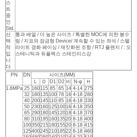
스
트
중
인
Std.
선
통과 배열 / 더 높은 사이즈 / 특별한 MOC에 의한 봉수
택
링 / 지표와 잠금형 Device/ 계속할 수 있는 좌석 / 스텔
적
라이트 경화 페이싱 / 재킷화된 조항 / RTJ 플랜지 / : 오
입
스테니틱과 듀플렉스 스테인리스강
니
다
PN
DN
사이즈(MM)
Ｌ
Ｄ
D1
D2
비
N-φ
Ｈ
1.6MPa
25
160
115
85
65
14
4-14
275
32
180
135
100
78
16
4-18
280
40
200
145
110
85
16
4-18
330
50
230
160
125
100
16
4-18
350
65
290
180
145
120
18
4-18
370
80
310
195
160
135
20
8-18
400
100
350
215
180
155
20
8-18
415
125
400
245
210
185
22
8-18
460