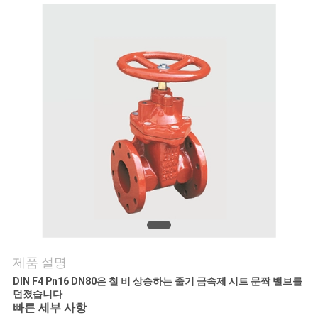
연
락
주
세
요
소
식
제품 설명
인
DIN F4 Pn16 DN80은 철 비 상승하는 줄기 금속제 시트 문짝 밸브를
용
던졌습니다
빠른 세부 사항