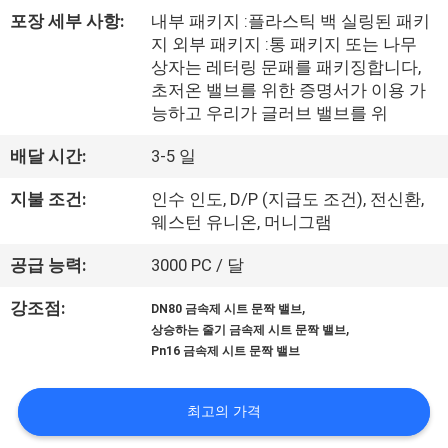
하
포장 세부 사항:
내부 패키지 :플라스틱 백 실링된 패키
여
지 외부 패키지 :통 패키지 또는 나무
상자는 레터링 문패를 패키징합니다,
초저온 밸브를 위한 증명서가 이용 가
공
능하고 우리가 글러브 밸브를 위
장
배달 시간:
3-5 일
여
지불 조건:
인수 인도, D/P (지급도 조건), 전신환,
웨스턴 유니온, 머니그램
행
공급 능력:
3000 PC / 달
품
,
강조점:
DN80 금속제 시트 문짝 밸브
,
질
상승하는 줄기 금속제 시트 문짝 밸브
Pn16 금속제 시트 문짝 밸브
관
리
최고의 가격