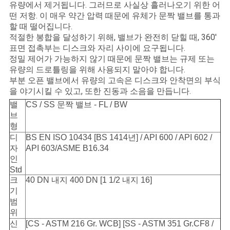
유량에서 제거됩니다. 그러므로 사실상 흘러나오기 위한 어
떤 저항. 이 매우 약간 압력 때문에 유체가 문짝 밸브를 통과
할 때 떨어집니다.
PRIVACY
적절한 봉합을 달성하기 위해, 밸브가 완전히 닫힐 때, 360'
POLICY
표면 접촉부는 디스크와 자리 사이에 요구됩니다.
정밀 제어가 가능하지 않기 때문에 문짝 밸브는 규제 또는
유량의 드로틀링을 위해 사용되지 말아야 합니다.
부분 오픈 밸브에서 유량의 고속은 디스크와 안착면의 부식
을 야기시킬 수 있고, 또한 진동과 소음을 만듭니다.
밸
CS / SS 문짝 밸브 - FL / BW
브
형
디
BS EN ISO 10434 [BS 1414년] / API 600 / API 602 /
자
API 603/ASME B16.34
인
Std
크
40 DN 내지 400 DN [1 1/2 내지 16]
기
범
위
신
[CS - ASTM 216 Gr. WCB] [SS - ASTM 351 Gr.CF8 /