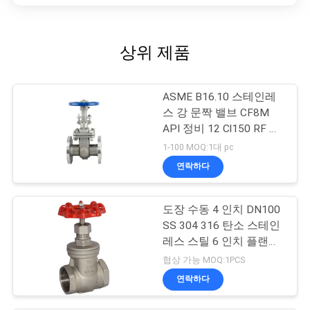
상위 제품
ASME B16.10 스테인레
스 강 문짝 밸브 CF8M
API 정비 12 Cl150 RF 플
랜지된 문짝 밸브
1-100 MOQ:1대 pc
연락하다
도장 수동 4 인치 DN100
SS 304 316 탄소 스테인
레스 스틸 6 인치 플랜지
게이트 밸브
협상 가능 MOQ:1PCS
연락하다