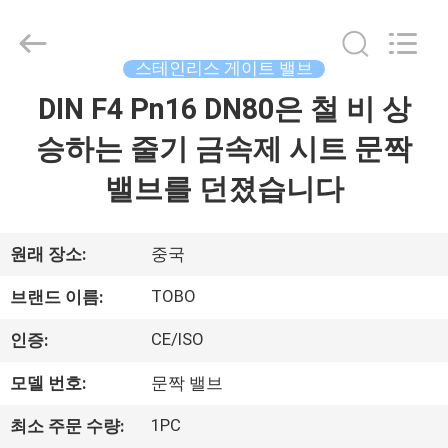
Copyright
©
2021
-
2026
스테인리스 게이트 밸브
TOBO
STEEL
GROUP
DIN F4 Pn16 DN80은 철 비 상
집
CHINA.
All
Rights
승하는 줄기 금속제 시트 문짝
Reserved.
제
밸브를 던졌습니다
품
원래 장소:
중국
우
TOBO
브랜드 이름:
리
CE/ISO
인증:
에
모델 번호:
문짝 밸브
대
1PC
최소 주문 수량: