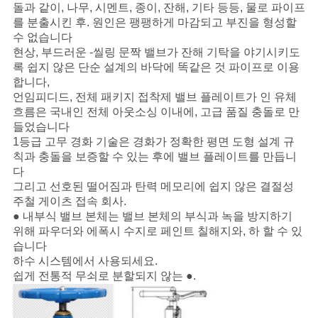
돌과 같이, 나무, 시멘트, 종이, 잔해, 기타 등등, 물로 파이프
를 분출시킨 후. 원인은 팽팽하게 마감되고 부진을 형성할
수 없습니다
현상, 부드러운 -씰링 문짝 밸브가 잔해 기탁을 야기시키도
록 쉽지 않은 단순 설계의 바닥에 똑같은 것 파이프로 이용
합니다,
언임피디드, 전체 패키지 접착제 밸브 플레이트가 인 유체
흐름은 국내인 전체 아웃소싱 이내에, 고급 품질 충돌로 만
들었습니다
1등급 고무 경화 기술은 경화가 정확한 평면 도형 설계 규
칙과 충돌을 보증할 수 있는 후에 밸브 플레이트를 만듭니
다
그리고 선호된 떨어짐과 탄력 메모리에 쉽지 않은 결절성
주철 게이츠 접속 회사.
● 내부식 밸브 본체는 밸브 본체의 부식과 녹을 방지하기
위해 파우더와 에폭시 수지로 페인트 칠해지와, 하 할 수 있
습니다
하수 시스템에서 사용되세요.
쉽게 전통적 무쇠로 분할되지 않는 ●.