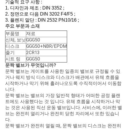
문
기술적 요구 사항 :
1. 디자인과 제조 : DIN 3352 ;
을
2. 정면으로 다음 DIN 3202 F4/F5 ;
3. 플렌지 말단 : DIN 2532 PN10/16 ;
요
주요 부문과 소재
부품명
재료
구
신체, 보닛
GGG50
디스크
GGG50+NBR/EPDM
하
줄기
2CR13
시트 링
GGG50
세
문짝 밸브가 무엇입니까?
요
문짝 밸브는 게이트를 사용한 일종의 밸브로 규정될 수 있
거나 웨지 방식 디스크와 디스크가 배관에서 유체 흐름을
시작하거나 막기 위해 흘러나오도록 수직적이어서 이동합
니다.
사
문짝 밸브는 밸브의 가장 일반적 형태가 어떠한 공정 플랜
트에도 사용했다는 것 입니다. 유체 흐름을 시작하거나 막
이
는 것은 사용된 직선 운동 밸브입니다. 서비스에, 이러한 밸
브는 완전히 열리거나 완전히 닫힌 자리에서 또한 있습니
트
다.
맵
문짝 밸브가 완전히 열릴 때, 문짝 밸브의 디스크는 완전히