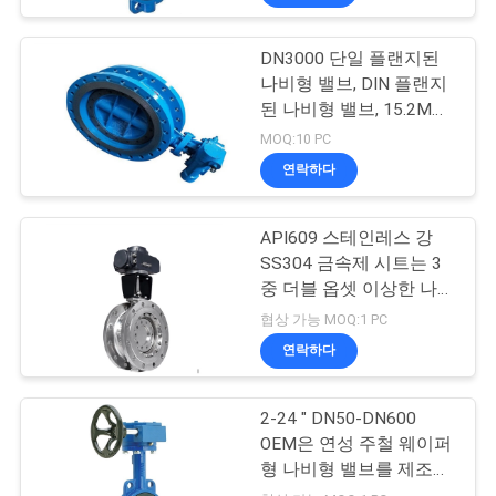
DN3000 단일 플랜지된
나비형 밸브, DIN 플랜지
된 나비형 밸브, 15.2MPa
연성 주철 나비형 밸브
MOQ:10 PC
연락하다
API609 스테인레스 강
SS304 금속제 시트는 3
중 더블 옵셋 이상한 나비
형 밸브를 웨이퍼로 만듭
협상 가능 MOQ:1 PC
니다
연락하다
2-24 " DN50-DN600
OEM은 연성 주철 웨이퍼
형 나비형 밸브를 제조하
여 밸브로 조절됩니다