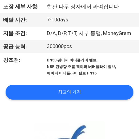
하
포장 세부 사항:
합판 나무 상자에서 싸여집니다
여
7-10days
배달 시간:
공
지불 조건:
D/A, D/P, T/T, 서부 동맹, MoneyGram
장
300000pcs
공급 능력:
여
,
강조점:
DN50 웨이퍼 버터플라이 밸브
,
NBR 단방향 흐름 웨이퍼 버터플라이 밸브
행
웨이퍼 버터플라이 밸브 PN16
품
최고의 가격
질
관
리