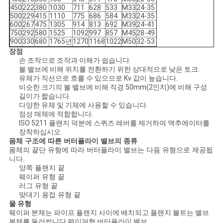
450
222
380
1030
711
628
533
M33
24-35
500
229
415
1110
775
686
584
M33
24-35
600
267
475
1305
914
813
692
M39
24-41
750
292
580
1525
1092
997
857
M45
28-49
900
330
680
1765년
1270
1168
1022
M50
32-53
장점
손 조작으로 조작과 이해가 쉽습니다.
볼 밸브에 비해 위치를 전환하기 위한 상대적으로 낮은 토크.
유체가 직선으로 흐를 수 있으므로 Kv 값이 높습니다.
비슷한 크기의 볼 밸브에 비해 직경 50mm(2인치)에 비해 구성
길이가 짧습니다.
다양한 유체 및 기체에 사용할 수 있습니다.
점성 매체에 적합합니다.
ISO 5211 플랜지 덕분에 스퀴즈 레버를 제거하여 액추에이터를
장착하십시오.
몸체 구조에 따른 버터플라이 밸브의 종류
몸체의 끝단 유형에 따라 버터플라이 밸브는 다음 유형으로 제공됩
니다.
양쪽 플랜지 끝
웨이퍼 유형 끝
러그 유형 끝
맞대기 용접 유형 끝
물 유형
웨이퍼 본체는 파이프 플랜지 사이에 배치되고 플랜지 볼트는 밸브
본체를 둘러쌉니다.웨이퍼형 버터플라이 밸브