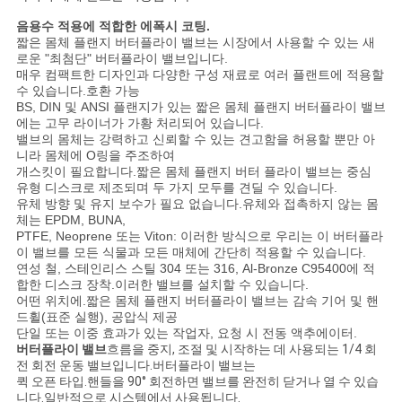
문
음용수 적용에 적합한 에폭시 코팅.
을
짧은 몸체 플랜지 버터플라이 밸브는 시장에서 사용할 수 있는 새
로운 "최첨단" 버터플라이 밸브입니다.
매우 컴팩트한 디자인과 다양한 구성 재료로 여러 플랜트에 적용할
요
수 있습니다.호환 가능
BS, DIN 및 ANSI 플랜지가 있는 짧은 몸체 플랜지 버터플라이 밸브
구
에는 고무 라이너가 가황 처리되어 있습니다.
밸브의 몸체는 강력하고 신뢰할 수 있는 견고함을 허용할 뿐만 아
하
니라 몸체에 O링을 주조하여
개스킷이 필요합니다.짧은 몸체 플랜지 버터 플라이 밸브는 중심
세
유형 디스크로 제조되며 두 가지 모두를 견딜 수 있습니다.
유체 방향 및 유지 보수가 필요 없습니다.유체와 접촉하지 않는 몸
요
체는 EPDM, BUNA,
PTFE, Neoprene 또는 Viton: 이러한 방식으로 우리는 이 버터플라
이 밸브를 모든 식물과 모든 매체에 간단히 적용할 수 있습니다.
연성 철, 스테인리스 스틸 304 또는 316, Al-Bronze C95400에 적
사
합한 디스크 장착.이러한 밸브를 설치할 수 있습니다.
어떤 위치에.짧은 몸체 플랜지 버터플라이 밸브는 감속 기어 및 핸
드휠(표준 실행), 공압식 제공
이
단일 또는 이중 효과가 있는 작업자, 요청 시 전동 액추에이터.
버터플라이 밸브
흐름을 중지, 조절 및 시작하는 데 사용되는 1/4 회
트
전 회전 운동 밸브입니다.버터플라이 밸브는
퀵 오픈 타입.핸들을 90° 회전하면 밸브를 완전히 닫거나 열 수 있습
맵
니다.일반적으로 시스템에서 사용됩니다.