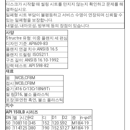
디스크가 시작할 때 씰링 시트를 만지지 않는지 확인하고 문제를 해
결하십시오.
밀폐형 시트 부담이 불평등하고 서비스 수명이 연장되며 신뢰할 수
있는 밀폐형을 보장합니다.
내열성, 내마모성, 방부제 등의 장점이 있습니다.
사양
Structre 유형: 이중 플랜지 세 편심
디자인 기준: API609-83
플랜지 연결 치수:ANSI B 16.5
플랜지 드릴링: ISO5211.
구조 길이: ANSI B 16.10-1992
압력 테스트: API 598-82
재료
몸
WCB,CF8M
접시
WCB,CF8M
줄기
416 Cr13Cr18Ni9Ti
씰 링
316, 불소 플라스틱
포장
유연한 흑연, 불소 플라스틱
치수
API 150LB 시리즈
DN
엘
시간
H2
디
D1
D2
중
n-φd1
50
108
110
345
152
120.5
92
M18
4-19
80
114
125
380
190
152.5
127
M18
4-19