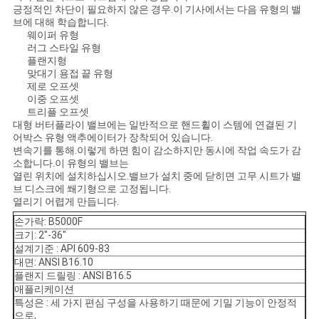
긍정적인 차단이 필요하지 않은 경우.이 기사에서는 다음 유형의 밸
브에 대해 학습합니다.
웨이퍼 유형
PRIVACY
러그 스타일 유형
플랜지형
POLICY
맞대기 용접 끝 유형
제로 오프셋
이중 오프셋
트리플 오프셋
대형 버터플라이 밸브에는 일반적으로 핸드휠이 스템에 연결된 기
어박스 유형 액추에이터가 장착되어 있습니다.
변속기를 통해.이렇게 하면 힘이 감소하지만 동시에 작업 속도가 감
소합니다.이 유형의 밸브는
열린 위치에 설치하십시오.밸브가 설치 중에 닫히면 고무 시트가 밸
브 디스크에 쐐기형으로 고정됩니다.
열리기 어렵게 만듭니다.
손가락: B5000F
크기: 2"-36"
설계기준 : API 609-83
대면: ANSI B16.10
플랜지 드릴링 : ANSI B16.5
애플리케이션
특성은 : 세 가지 편심 구성을 사용하기 때문에 기밀 기능이 안정적
으로,