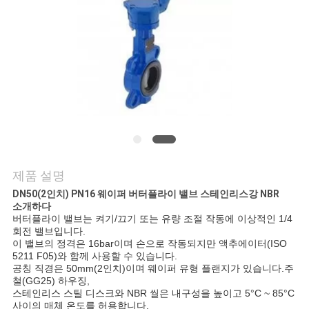
연
락
주
세
요
제품 설명
소
DN50(2인치) PN16 웨이퍼 버터플라이 밸브 스테인리스강 NBR
소개하다
식
버터플라이 밸브는 켜기/끄기 또는 유량 조절 작동에 이상적인 1/4
회전 밸브입니다.
이 밸브의 정격은 16bar이며 손으로 작동되지만 액추에이터(ISO
5211 F05)와 함께 사용할 수 있습니다.
인
공칭 직경은 50mm(2인치)이며 웨이퍼 유형 플랜지가 있습니다.주
철(GG25) 하우징,
용
스테인리스 스틸 디스크와 NBR 씰은 내구성을 높이고 5°C ~ 85°C
사이의 매체 온도를 허용합니다.