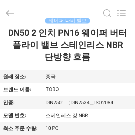
Copyright
©
2021
-
2026
웨이퍼 나비 벨브
TOBO
STEEL
GROUP
DN50 2 인치 PN16 웨이퍼 버터
집
CHINA.
All
Rights
플라이 밸브 스테인리스 NBR
Reserved.
제
단방향 흐름
품
원래 장소:
중국
우
TOBO
브랜드 이름:
리
인증:
DIN2501 （DIN2534＿ISO2084
에
모델 번호:
스테인레스 강 NBR
대
10 PC
최소 주문 수량: