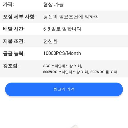
하
가격:
협상 가능
여
포장 세부 사항:
당신의 필요조건에 의하여
배달 시간:
5-8 일로 일합니다
공
장
지불 조건:
전신환
여
10000PCS/Month
공급 능력:
행
,
강조점:
SGS 스테인레스 강 Ｙ 체
,
800WOG 스테인레스 강 Ｙ 체
800WOG 물 Ｙ 체
품
최고의 가격
질
관
리