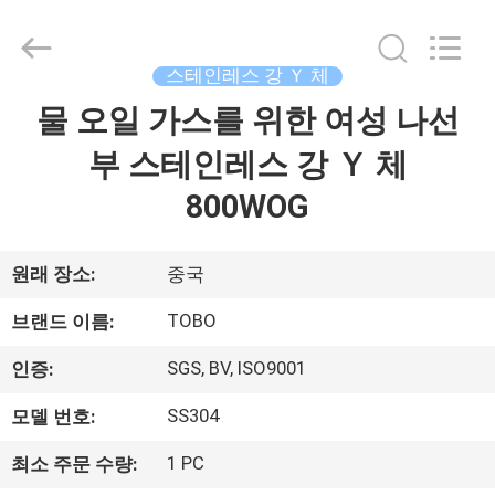
품
질
스
테
인
스테인레스 강 Ｙ 체
리
스
물 오일 가스를 위한 여성 나선
집
공
벨
브
부 스테인레스 강 Ｙ 체
협
력
제
업
800WOG
체.
Copyright
품
©
2021
-
원래 장소:
중국
2025
TOBO
우
STEEL
TOBO
브랜드 이름:
GROUP
CHINA.
리
All
SGS, BV, ISO9001
Rights
인증:
Reserved.
에
SS304
모델 번호:
대
1 PC
최소 주문 수량: