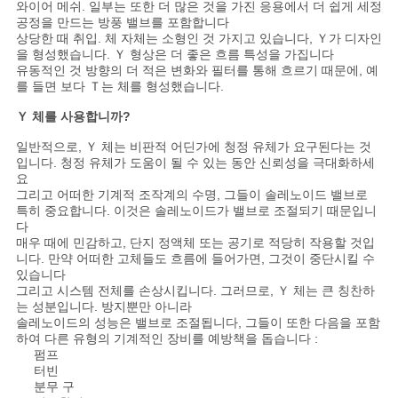
와이어 메쉬. 일부는 또한 더 많은 것을 가진 응용에서 더 쉽게 세정
공정을 만드는 방풍 밸브를 포함합니다
상당한 때 취입. 체 자체는 소형인 것 가지고 있습니다, Ｙ가 디자인
PRIVACY
을 형성했습니다. Ｙ 형상은 더 좋은 흐름 특성을 가집니다
유동적인 것 방향의 더 적은 변화와 필터를 통해 흐르기 때문에, 예
POLICY
를 들면 보다 Ｔ는 체를 형성했습니다.
Ｙ 체를 사용합니까?
일반적으로, Ｙ 체는 비판적 어딘가에 청정 유체가 요구된다는 것
입니다. 청정 유체가 도움이 될 수 있는 동안 신뢰성을 극대화하세
요
그리고 어떠한 기계적 조작계의 수명, 그들이 솔레노이드 밸브로
특히 중요합니다. 이것은 솔레노이드가 밸브로 조절되기 때문입니
다
매우 때에 민감하고, 단지 정액체 또는 공기로 적당히 작용할 것입
니다. 만약 어떠한 고체들도 흐름에 들어가면, 그것이 중단시킬 수
있습니다
그리고 시스템 전체를 손상시킵니다. 그러므로, Ｙ 체는 큰 칭찬하
는 성분입니다. 방지뿐만 아니라
솔레노이드의 성능은 밸브로 조절됩니다, 그들이 또한 다음을 포함
하여 다른 유형의 기계적인 장비를 예방책을 돕습니다 :
펌프
터빈
분무 구