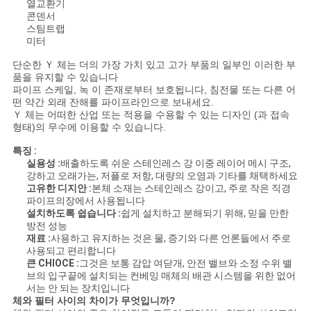
열교환기
콘덴서
스팀트랩
미터
단순한 Ｙ 체는 더의 가장 가치 있고 고가 부품의 일부인 이러한 부
품을 유지할 수 있습니다
파이프 스케일, 녹 이 존재로부터 보호됩니다, 침전물 또는 다른 어
떤 약간 외래 잔해를 파이프라인으로 보내세요.
Ｙ 체는 어떠한 산업 또는 적용을 수용할 수 있는 디자인 (과 접속
형태)의 무수에 이용할 수 있습니다.
특징 :
실용성 :
배출하도록 쉬운 스테인레스 강 이중 레이어 메시 구조,
강하고 오래가는, 저플로 저항, 대량의 오염과 기타를 채택하세요
고유한 디지안 :
본체 소재는 스테인레스 강이고, 주로 작은 직경
파이프의장에서 사용됩니다
설치하도록 쉽습니다 :
쉽게 설치하고 분해되기 위해, 믿을 만한
방전 성능
재료 :
사용하고 유지하는 것은 물, 증기와 다른 언론들에서 주로
사용되고 편리합니다
큰 CHIOCE :
그것은 보통 감압 여닫개, 안전 밸브와 소정 수위 밸
브의 입구끝에 설치되는 컨베잉 매체의 배관 시스템을 위한 없어
서는 안 되는 장치입니다
체와 필터 사이의 차이가 무엇입니까?