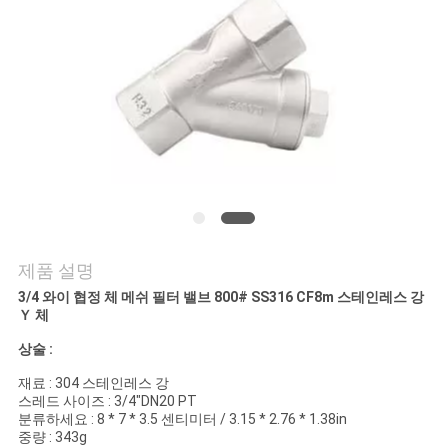
연
락
주
세
요
소
제품 설명
3/4 와이 협정 체 메쉬 필터 밸브 800# SS316 CF8m 스테인레스 강
식
Ｙ 체
상술 :
인
재료 : 304 스테인레스 강
스레드 사이즈 : 3/4"DN20 PT
용
분류하세요 : 8 * 7 * 3.5 센티미터 / 3.15 * 2.76 * 1.38in
중량 : 343g