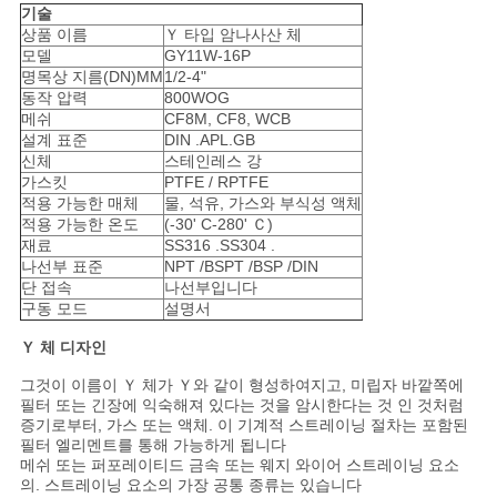
문
기술
상품 이름
Ｙ 타입 암나사산 체
을
모델
GY11W-16P
명목상 지름(DN)MM
1/2-4"
요
동작 압력
800WOG
메쉬
CF8M, CF8, WCB
구
설계 표준
DIN .APL.GB
신체
스테인레스 강
가스킷
PTFE / RPTFE
하
적용 가능한 매체
물, 석유, 가스와 부식성 액체
적용 가능한 온도
(-30' C-280' Ｃ)
세
재료
SS316 .SS304 .
나선부 표준
NPT /BSPT /BSP /DIN
요
단 접속
나선부입니다
구동 모드
설명서
Ｙ 체 디자인
사
그것이 이름이 Ｙ 체가 Ｙ와 같이 형성하여지고, 미립자 바깥쪽에
이
필터 또는 긴장에 익숙해져 있다는 것을 암시한다는 것 인 것처럼
증기로부터, 가스 또는 액체. 이 기계적 스트레이닝 절차는 포함된
트
필터 엘리멘트를 통해 가능하게 됩니다
메쉬 또는 퍼포레이티드 금속 또는 웨지 와이어 스트레이닝 요소
맵
의. 스트레이닝 요소의 가장 공통 종류는 있습니다