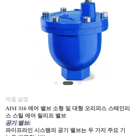
연
락
주
세
요
인
용
제품 설명
문
AISI 316 에어 밸브 소형 및 대형 오리피스 스테인리
스 스틸 에어 릴리프 밸브
을
공기 밸브:
요
파이프라인 시스템의 공기 밸브는 두 가지 주요 기