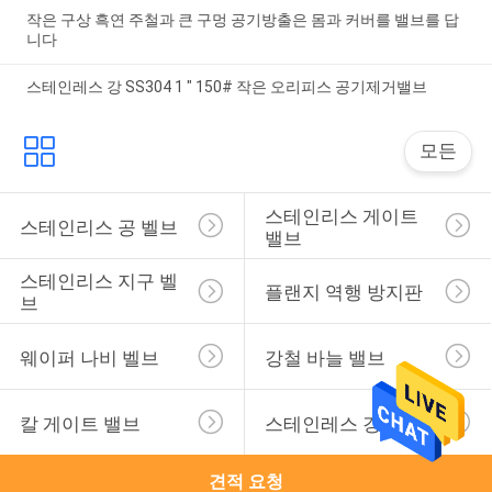
작은 구상 흑연 주철과 큰 구멍 공기방출은 몸과 커버를 밸브를 답
니다
스테인레스 강 SS304 1 " 150# 작은 오리피스 공기제거밸브
모든
스테인리스 게이트 
스테인리스 공 벨브
밸브
스테인리스 지구 벨
플랜지 역행 방지판
브
웨이퍼 나비 벨브
강철 바늘 밸브
칼 게이트 밸브
스테인레스 강 Ｙ 체
견적 요청