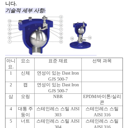
니다.
기술적 세부 사항:
아니
요소
표준 재료
선택 과목
요.
1
신체
연성이 있는 Dast Iron
GJS 500-7
2
캡
연성이 있는 Dast Iron
GJS 500-7
삼
오링
NBR
EPDM/바이톤/실리
콘
4
대통 주
스테인레스 스틸 AISI
스테인레스 스틸
둥이
303
AISI 316
5
너트
스테인레스 스틸 AISI
스테인레스 스틸
304
AISI 316