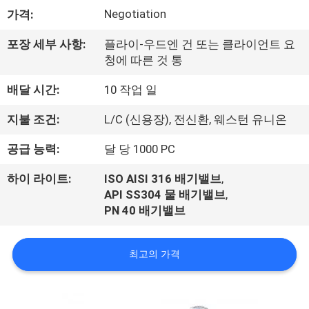
하
Negotiation
가격:
여
포장 세부 사항:
플라이-우드엔 건 또는 클라이언트 요
청에 따른 것 통
공
배달 시간:
10 작업 일
장
지불 조건:
L/C (신용장), 전신환, 웨스턴 유니온
여
공급 능력:
달 당 1000 PC
행
하이 라이트:
ISO AISI 316 배기밸브
,
API SS304 물 배기밸브
,
품
PN 40 배기밸브
질
최고의 가격
관
리