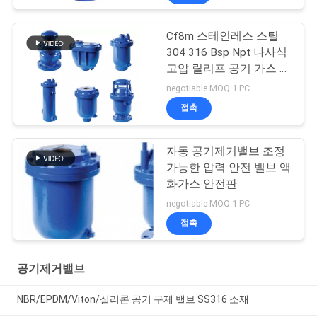
Cf8m 스테인레스 스틸
304 316 Bsp Npt 나사식
고압 릴리프 공기 가스 증
기 물 안전 밸브
negotiable MOQ:1 PC
접촉
자동 공기제거밸브 조정
가능한 압력 안전 밸브 액
화가스 안전판
negotiable MOQ:1 PC
접촉
공기제거밸브
NBR/EPDM/Viton/실리콘 공기 구제 밸브 SS316 소재