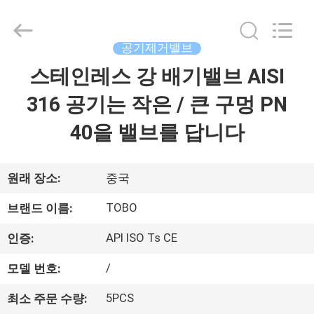
품
질
스
테
인
공기제거밸브
리
스
스테인레스 강 배기밸브 AISI
집
공
벨
브
316 공기는 작은 / 큰 구멍 PN
협
력
제
업
40을 밸브를 답니다
체.
Copyright
품
©
2021
-
원래 장소:
중국
2024
stainlesssteel-
우
valve.com.
All
TOBO
브랜드 이름:
Rights
리
Reserved.
API ISO Ts CE
인증:
에
/
모델 번호:
대
5PCS
최소 주문 수량: