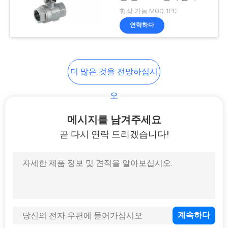
NPT 수단을 오프 밸브를
협상 가능 MOQ:1PC
연
입증했습니다
연락하다
락
주
더 많은 것을 전망하십시
세
오
요
메시지를 남겨주세요
곧 다시 연락 드리겠습니다!
소
식
인
용