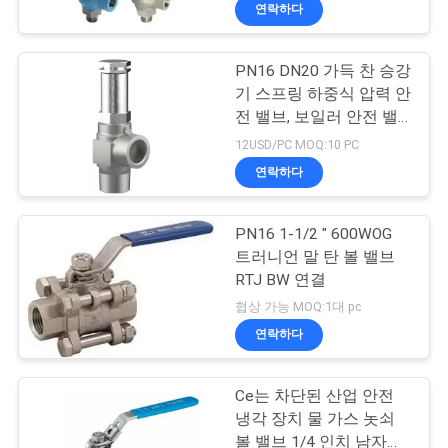
하
연락하다
여
PN16 DN20 가득 찬 승강
기 스프링 하중식 압력 안
공
전 밸브, 보일러 안전 밸
브
장
12USD/PC MOQ:10 PC
연락하다
여
행
PN16 1-1/2 " 600WOG
트러니언 말 탄 볼 밸브
RTJ BW 연결
품
협상 가능 MOQ:1대 pc
질
연락하다
관
Ce는 차단된 산업 안전
리
냉각 장치 물 가스 놋쇠
볼 밸브 1/4 인치 남자