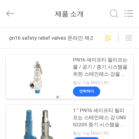
Copyright
©
2021
제품 소개
-
2026
TOBO
STEEL
GROUP
집
CHINA.
pn16 safety relief valves 온라인 제조
All
Rights
Reserved.
제
PN16 세이프티 릴리프는
품
물 / 공기 / 증기 시스템을
위한 스테인레스 강을 밸
브를 답니다
협상 가능 MOQ:1 PC
우
연락하다
리
1 " PN16 세이프티 릴리
에
프는 스테인레스 강 UNS
대
S2205 증기 시스템을 밸
브를 답니다
협상 가능 MOQ:1 PC