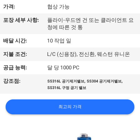
하
가격:
협상 가능
여
포장 세부 사항:
플라이-우드엔 건 또는 클라이언트 요
청에 따른 것 통
공
배달 시간:
10 작업 일
장
지불 조건:
L/C (신용장), 전신환, 웨스턴 유니온
여
공급 능력:
달 당 1000 PC
행
,
,
강조점:
SS316L 공기제거밸브
SS304 공기제거밸브
SS316L 구멍 공기 밸브
품
질
최고의 가격
관
리