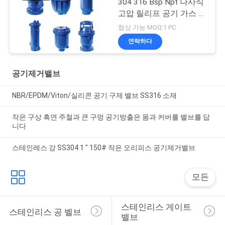
304 316 Bsp Npt 나사식
고압 릴리프 공기 가스 증
기 물 안전 밸브
협상 가능 MOQ:1 PC
연락하다
공기제거밸브
NBR/EPDM/Viton/실리콘 공기 구제 밸브 SS316 소재
작은 구상 흑연 주철과 큰 구멍 공기방출은 몸과 커버를 밸브를 답
니다
스테인레스 강 SS304 1 " 150# 작은 오리피스 공기제거밸브
모든
스테인리스 게이트 
스테인리스 공 벨브
밸브