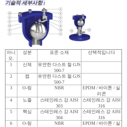
기술적 세부사항 :
PRIVACY
POLICY
아니
성분
표준 소재
선택적입니다
오.
1
신체
유연한 다스트 철 GJS
500-7
2
캡
유연한 다스트 철 GJS
500-7
3
O-링
NBR
EPDM / 바이톤 / 실
리콘
4
노즐
스테인레스 강 AISI
스테인레스 강 AISI
303
316
5
핵심
스테인레스 강 AISI
스테인레스 강 AISI
304
316
6
O-링
NBR
EPDM / 바이톤 / 실