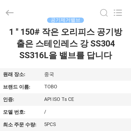
Copyright
©
2021
-
2026
공기제거밸브
TOBO
STEEL
GROUP
1 " 150# 작은 오리피스 공기방
집
CHINA.
All
Rights
출은 스테인레스 강 SS304
Reserved.
제
SS316L을 밸브를 답니다
품
원래 장소:
중국
우
TOBO
브랜드 이름:
리
API ISO Ts CE
인증:
에
/
모델 번호:
대
5PCS
최소 주문 수량: