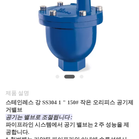
연
락
주
세
요
소
제품 설명
식
스테인레스 강 SS304 1 " 150# 작은 오리피스 공기제
거밸브
인
공기는 밸브로 조절됩니다 :
파이프라인 시스템에서 공기 밸브는 2 주 성능을 제
용
공합니다.