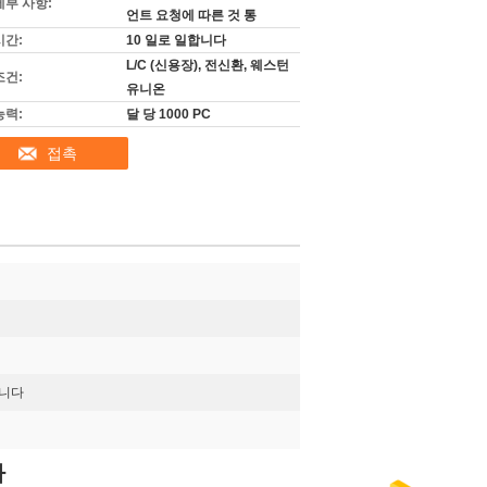
세부 사항:
언트 요청에 따른 것 통
시간:
10 일로 일합니다
L/C (신용장), 전신환, 웨스턴
조건:
유니온
능력:
달 당 1000 PC
접촉
습니다
다