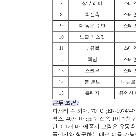
7
상부 레버
스테인레
8
회전축
스테인레
9
더 낮은 수단
스테인레
10
노즐 가스킷
11
부유물
스테인레
12
핵심
스테인레
13
스크루
스테인레
14
볼 밸브
니켈로 
15
플랜지
유연한 다
근무 조건 :
피처리 수 최대. 70' Ｃ ;EN-1074
맥스. 40개 바 ;표준 접속 1이 " 
민. 0.1개 바. 에폭시 그림은 유동
플랜지와 청구하는 대로 이용 가능한