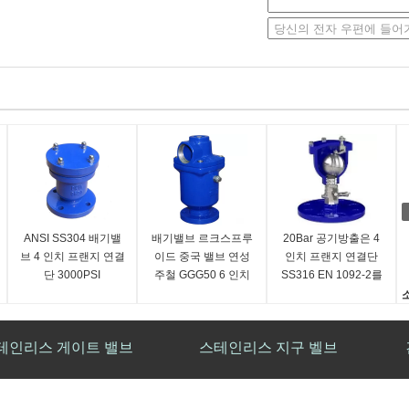
ANSI SS304 배기밸
배기밸브 르크스프루
20Bar 공기방출은 4
브 4 인치 프랜지 연결
이드 중국 밸브 연성
인치 프랜지 연결단
단 3000PSI
주철 GGG50 6 인치
SS316 EN 1092-2를
플랜지
밸브를 답니다
테인리스 게이트 밸브
스테인리스 지구 벨브
8 1.6MPa 2 인치 스테인레스 강 문짝
SS304 3/4 " 150LB 설명서 글러브 밸브,
가 150개의 플렌지 말단 수동 수문
플랜지된 글러브 밸브 스테인레스 강