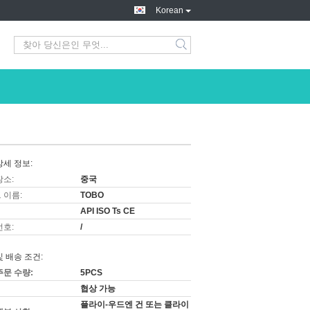
Korean
상세 정보:
장소:
중국
 이름:
TOBO
API ISO Ts CE
번호:
/
및 배송 조건:
주문 수량:
5PCS
협상 가능
플라이-우드엔 건 또는 클라이