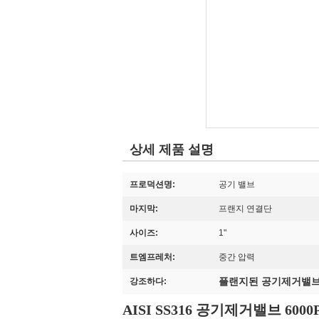
상세 제품 설명
프로덕션명:
공기 밸브
마지막:
프랜지 연결단
사이즈:
1"
트엠프레처:
중간 압력
플랜지된 공기제거밸
강조하다:
AISI SS316 공기제거밸브 6