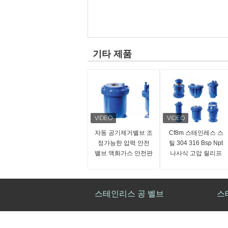
기타 제품
자동 공기제거밸브 조
Cf8m 스테인레스 스
정가능한 압력 안전
틸 304 316 Bsp Npt
밸브 액화가스 안전판
나사식 고압 릴리프
공기 가스 증기 물 안
전 밸브
스테인리스 공 벨브
스
물 석유 베이스 가스 주강 SS 3 방법 볼
CF
밸브 플랜지된 단부 가득 찬 항구 볼 밸브
밸브