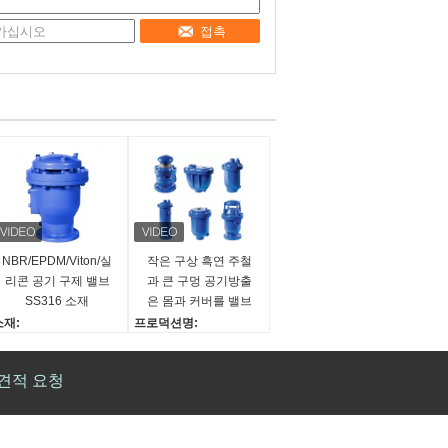
접촉
NBR/EPDM/Viton/실
작은 구상 흑연 주철
리콘 공기 구제 밸브
과 큰 구멍 공기방출
SS316 소재
은 몸과 커버를 밸브
를 답니다
소재:
프로덕션명:
스테인리스 스틸
철 배기밸브를 던지세요
액추에이터류:
재료:
견적 요청
사용 설명서
SS304
적용:
마지막:
공기
프랜지 연결단
몸체 유형:
애플리케이션: