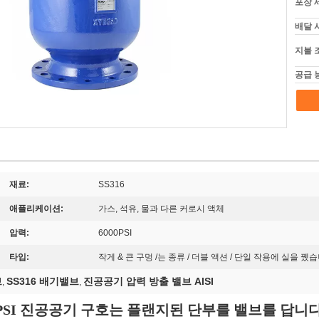
포장 
배달 
지불 
공급 
재료:
SS316
애플리케이션:
가스, 석유, 물과 다른 커로시 액체
압력:
6000PSI
타입:
작게 & 큰 구멍 /는 종류 / 더블 액션 / 단일 작용에 실을 뀄
브
SS316 배기밸브
진공공기 압력 방출 밸브 AISI
,
,
000PSI 진공공기 구호는 플랜지된 단부를 밸브를 답니