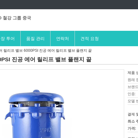
O 철강 그룹 중국
장 투어
품질 관리
연락처
견적 요청
 에어 릴리프 밸브 6000PSI 진공 에어 릴리프 밸브 플랜지 끝
000PSI 진공 에어 릴리프 밸브 플랜지 끝
제품 
원래 
브랜드
인증:
모델 
결제 
최소 
가격: