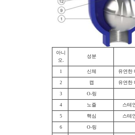
아니
성분
오.
1
신체
유연한 다
2
캡
유연한 다
3
O-링
4
노즐
스테인레
5
핵심
스테인레
6
O-링