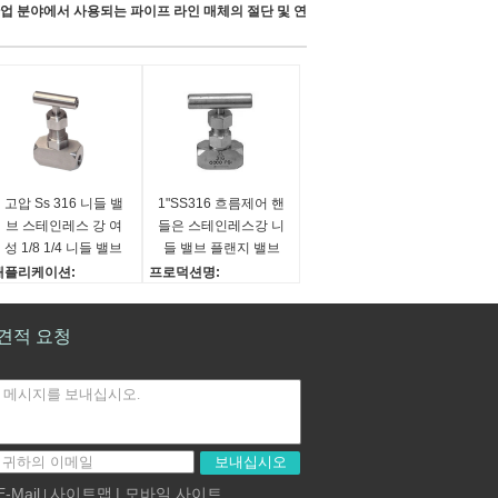
양한 산업 분야에서 사용되는 파이프 라인 매체의 절단 및 연
고압 Ss 316 니들 밸
1"SS316 흐름제어 핸
브 스테인레스 강 여
들은 스테인레스강 니
성 1/8 1/4 니들 밸브
들 밸브 플랜지 밸브
를 밸브를 답니다
애플리케이션:
프로덕션명:
유, 가스, 물
6000 PSI 니들 밸브
증명서:
재료:
견적 요청
SO9001
SS316
연결:
클래스:
나선부입니다
6000psi
디자인:
이용 가능한 사이즈 ::
플로팅
1/4 -1
보내십시오
E-Mail
사이트맵
| 모바일 사이트
|