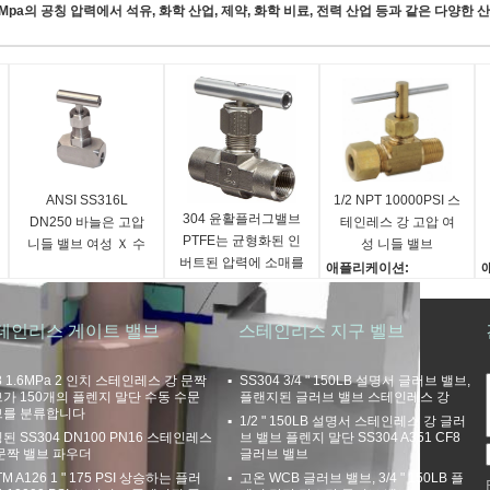
~ 16Mpa의 공칭 압력에서 석유, 화학 산업, 제약, 화학 비료, 전력 산업 등과 같은 다
ANSI SS316L
1/2 NPT 10000PSI 스
304 윤활플러그밸브
DN250 바늘은 고압
테인레스 강 고압 여
PTFE는 균형화된 인
니들 밸브 여성 Ｘ 수
성 니들 밸브
버트된 압력에 소매를
컷들을 밸브를 답니다
애플리케이션:
달았습니다
석유, 가스, 물
석
증명서:
테인리스 게이트 밸브
스테인리스 지구 벨브
ISO9001
I
연결:
나선부입니다
8 1.6MPa 2 인치 스테인레스 강 문짝
SS304 3/4 " 150LB 설명서 글러브 밸브,
가 150개의 플렌지 말단 수동 수문
플랜지된 글러브 밸브 스테인레스 강
디자인:
브를 분류합니다
1/2 " 150LB 설명서 스테인레스 강 글러
플로팅
된 SS304 DN100 PN16 스테인레스
브 밸브 플렌지 말단 SS304 A351 CF8
문짝 밸브 파우더
글러브 밸브
TM A126 1 " 175 PSI 상승하는 플러
고온 WCB 글러브 밸브, 3/4 " 150LB 플