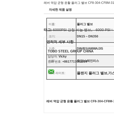
레버 역압 균형 윤활 플러그 밸브 CF8-304-CF8M-31
자세한 제품 설명
이름:
플러그 밸브
,
태그:
6000PSI 강철 바늘 밸브
6000 PSI
크기:
DN15 ~ DN350
연락처 세부 사항
기준:
DIN/BS/AWWA/JIS
TOBO STEEL GROUP CHINA
담당자:
Vicky
신체:
주강/스테인리스
전화 번호:
+8617717082304
플랜지 플러그 밸브
가
하이 라이트:
,
레버 역압 균형 윤활 플러그 밸브 CF8-304-CF8M-