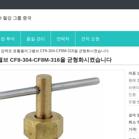
O 철강 그룹 중국
장 투어
품질 관리
연락처
견적 요청
압력은 윤활플러그밸브 CF8-304-CF8M-316을 균형화시켰습니다
 CF8-304-CF8M-316을 균형화시켰습니다
제품 
원래 
브랜드
인증:
모델 
결제 
최소 
가격: