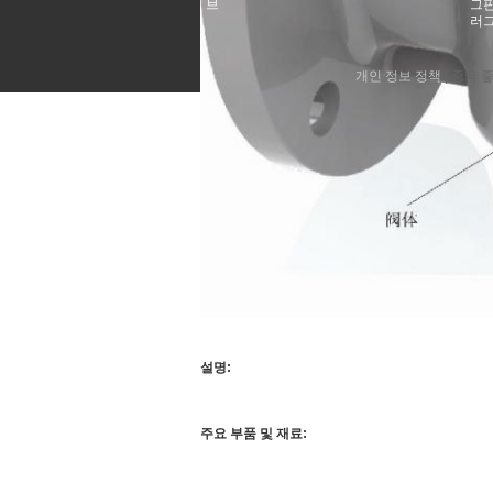
브
그판
러
개인 정보 정책
| 중국 좋
설명:
주요 부품 및 재료: