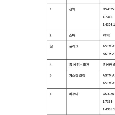
1
신체
GS-C25
1.7363
1.4308,1
2
소매
PTFE
삼
플러그
ASTM A1
ASTM A1
4
틈 메우는 물건
유연한 흑
5
가스켓 조정
ASTM A1
ASTM A1
6
씌우다
GS-C25
1.7363
1.4308,1