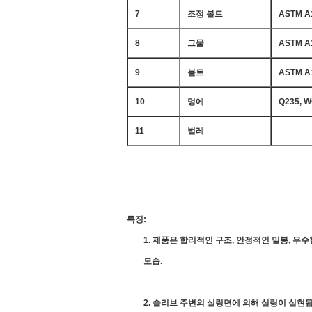
7
조정 볼트
ASTM A1
8
그물
ASTM A1
9
볼트
ASTM A1
10
멍에
Q235, 
11
벌레
특징:
1. 제품은 합리적인 구조, 안정적인 밀봉, 우
모습.
2. 슬리브 주변의 실링면에 의해 실링이 실현