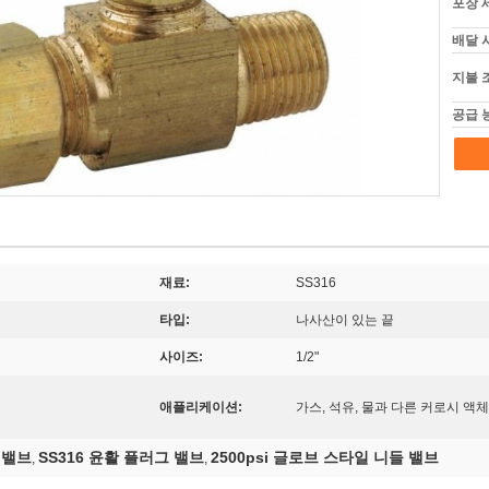
포장 
배달 
지불 
공급 
재료:
SS316
타입:
나사산이 있는 끝
사이즈:
1/2"
애플리케이션:
가스, 석유, 물과 다른 커로시 액체
 밸브
SS316 윤활 플러그 밸브
2500psi 글로브 스타일 니들 밸브
,
,