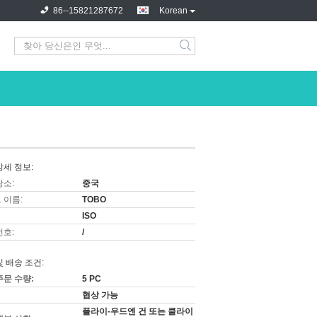
86--15821287672
Korean
상세 정보:
장소:
중국
 이름:
TOBO
ISO
번호:
/
및 배송 조건:
주문 수량:
5 PC
협상 가능
플라이-우드엔 건 또는 클라이