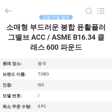
Copyright
©
2021
-
2026
강철 바늘 밸브
TOBO
STEEL
GROUP
소매형 부드러운 봉합 윤활플러
집
CHINA.
All
Rights
그밸브 ACC / ASME B16.34 클
Reserved.
제
래스 600 파운드
품
원래 장소:
중국
우
TOBO
브랜드 이름:
리
ISO
인증:
에
/
모델 번호:
대
5 PC
최소 주문 수량: