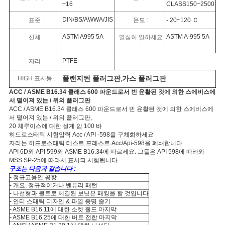
문
~16
CLASS150~2500
DIN/BS/AWWA/JIS
표준 :
온도 :
- 20~120 Ｃ
을
ASTM A995 5A
ASTM A-995 5A
신체 :
열심히 일하세요
요
:
PTFE
자리 :
구
플랜지된 플러그판
가스 플러그판
HIGH 표시등 :
,
하
ACC / ASME B16.34 클래스 600 파운드로서 빈 윤활된 것에 의한 스에비스에
서 떨어져 있는 / 위의 플러그판
세
ACC / ASME B16.34 클래스 600 파운드로서 빈 윤활된 것에 의한 스에비스에
서 떨어져 있는 / 위의 플러그판,
요
20 체루이스에 대한 설계 압 100 바
히드로스태틱 시험압력 Acc / API -598을 구체화하세요
자리는 히드로스태틱 테스트 프레스르 Acc/Api-598을 폐쇄합니다
API 6D와 API 599와 ASME B16.34에 따르세요. 그들은 API 598에 따라와
사
MSS SP-25에 따라서 표시되 시험됩니다
구조는 다음과 같습니다 :
- 정규고용인 공항
이
- 개요, 정규적이거나 벤튜리 패턴
- 나선형과 볼트로 체결된 보닛은 패킹을 할 것입니다
트
- 안티 스태틱 디자인 & 파열 증명 줄기
- ASME B16.11에 대한 소켓 웰드 마지막
- ASME B16.25에 대한 버트 접합 마지막
맵