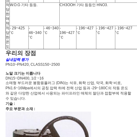
심
적
W.O.G 기타 등등.
CH3OOH 기타 등등인 HNO3.
당
한
매
체
적
- 29~425
-
- 46~340
-
- 196~427
- 196~427
- 196~427
당
'Ｃ
46~340
'Ｃ
196~427
'Ｃ
'Ｃ
'Ｃ
한
'Ｃ
'Ｃ
온
도
우리의 장점
실내압력 평가
PN10~PN420, CLASS150~2500
노말 크기는 이릅니다
DN15~DN400, 1/2 ~16
소매형 부드러운 봉함용플러그 (DIN)는 석유, 화학 산업, 약국, 화학 비료,
PN1.6~16Mpa에서의 공칭 압력 하에 전력 산업 등과 -29~180C의 작동 온도
와 같은 다양한 산업에서 사용되는 파이프라인 매체의 절단과 접합부에 적용할
수 있습니다.
기술 :
주요 부문과 소재 :