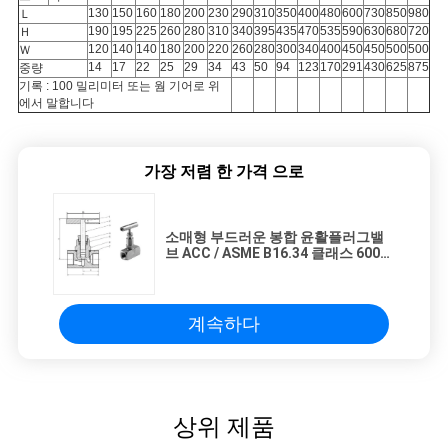
130
150
160
180
200
230
290
310
350
400
480
600
730
850
980
Ｌ
190
195
225
260
280
310
340
395
435
470
535
590
630
680
720
Ｈ
120
140
140
180
200
220
260
280
300
340
400
450
450
500
500
Ｗ
14
17
22
25
29
34
43
50
94
123
170
291
430
625
875
중량
기록 : 100 밀리미터 또는 웜 기어로 위
에서 말합니다
가장 저렴 한 가격 으로
소매형 부드러운 봉합 윤활플러그밸
브 ACC / ASME B16.34 클래스 600
파운드
계속하다
상위 제품