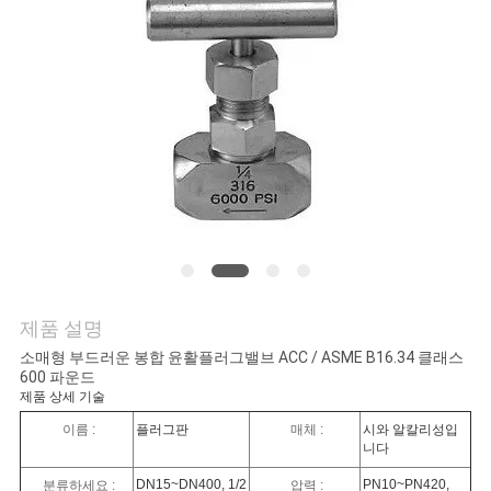
연
락
주
세
요
소
제품 설명
식
소매형 부드러운 봉합 윤활플러그밸브 ACC / ASME B16.34 클래스
600 파운드
제품 상세 기술
인
이름 :
플러그판
매체 :
시와 알칼리성입
니다
용
DN15~DN400, 1/2
PN10~PN420,
분류하세요 :
압력 :