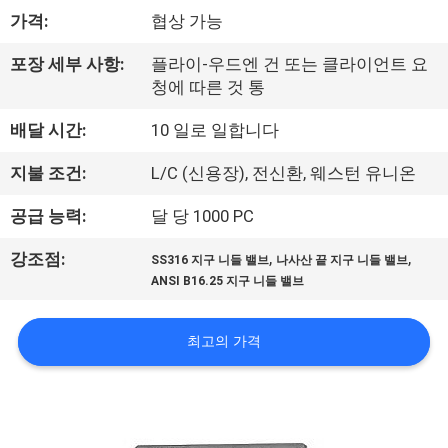
하
가격:
협상 가능
여
포장 세부 사항:
플라이-우드엔 건 또는 클라이언트 요
청에 따른 것 통
공
배달 시간:
10 일로 일합니다
장
지불 조건:
L/C (신용장), 전신환, 웨스턴 유니온
여
공급 능력:
달 당 1000 PC
행
,
,
강조점:
SS316 지구 니들 밸브
나사산 끝 지구 니들 밸브
ANSI B16.25 지구 니들 밸브
품
질
최고의 가격
관
리