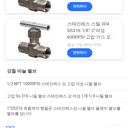
연락하다
스테인레스 스틸 304
SS316 1/8''-2''여성
6000PSI 고압 가스 오일
패널 장착 스테인레스 스
협상 가능 MOQ:1PCS
틸 바늘 밸브
연락하다
강철 바늘 밸브
1/2 NPT 10000PSI 스테인레스 강 고압 여성 니들 밸브
고압 Ss 316 니들 밸브 스테인레스 강 여성 1/8 1/4 니들 밸브
1"SS316 흐름제어 핸들은 스테인레스강 니들 밸브 플랜지 밸브를
밸브를 답니다