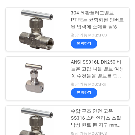
304 윤활플러그밸브
PTFE는 균형화된 인버트
된 압력에 소매를 달았습
니다
협상 가능 MOQ:5PCS
연락하다
ANSI SS316L DN250 바
늘은 고압 니들 밸브 여성
Ｘ 수컷들을 밸브를 답니
다
협상 가능 MOQ:5Pcs
연락하다
수압 구조 안전 고온
SS316 스테인리스 스틸
남성 힌트 된 지구 mm
1/2 바늘 밸브
협상 가능 MOQ:1PCS