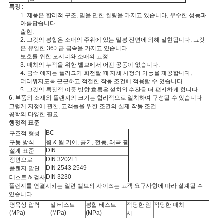
특징 :
1. 제품은 합리적 구조, 믿을 만한 씰링을 가지고 있습니다, 우수한 성능과
아름답습니다
출현.
2. 그것의 봉합은 소매의 주위에 있는 밀봉 전면에 의해 실현됩니다. 그것
은 유일한 360 급 금속을 가지고 있습니다
보호를 위한 모서리와 소매의 고정.
3. 매체의 누적을 위한 밸브에서 어떤 공동이 없습니다.
4. 금속 에지는 플러그가 회전할 때 자체 세정의 기능을 제공합니다,
더러워지도록 끈끈하고 적절한 작동 조건에 적용할 수 있습니다.
5. 그것의 특징적 이중 방향 흐름은 설치와 수잔을 더 편리하게 합니다.
6. 부품의 소재와 플랜지의 크기는 합리적으로 일치하여 구성될 수 있습니다
그렇게 지정에 관한, 고객들을 위한 조건의 실제 작동 조건
공학의 다양한 필요.
행정적 표준
BC
구조적 형성
구동 방식
웜 & 웜 기어, 공기, 전동, 왜곡 휠
DIN
설계 표준
DIN 3202F1
정면으로
DIN 2543-2549
플렌지 말단
DIN 3230
테스트 & 검사
플랜지를 연결시키는 일련 밸브의 사이즈는 고객 요구사항에 따라 설계될 수
있습니다.
명목상 압력
샐 테스트
봉합 테스트
적당한 임
적당한 매체
(MPa)
(MPa)
(MPa)
시