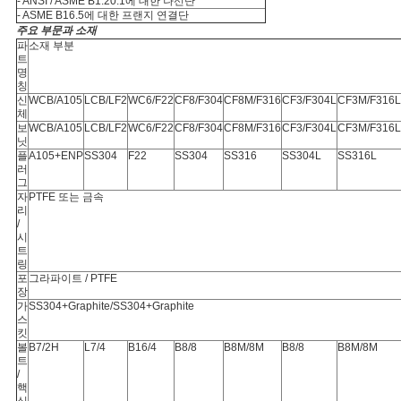
- ANSI / ASME B1.20.1에 대한 나선단
- ASME B16.5에 대한 프랜지 연결단
주요 부문과 소재
파
소재 부분
PRIVACY
트
명
POLICY
칭
신
WCB/A105
LCB/LF2
WC6/F22
CF8/F304
CF8M/F316
CF3/F304L
CF3M/F316L
체
보
WCB/A105
LCB/LF2
WC6/F22
CF8/F304
CF8M/F316
CF3/F304L
CF3M/F316L
닛
플
A105+ENP
SS304
F22
SS304
SS316
SS304L
SS316L
러
그
자
PTFE 또는 금속
리
/
시
트
링
포
그라파이트 / PTFE
장
가
SS304+Graphite/SS304+Graphite
스
킷
볼
B7/2H
L7/4
B16/4
B8/8
B8M/8M
B8/8
B8M/8M
트
/
핵