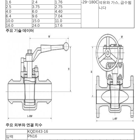
1.6
2.4
1.76
-29~180C
석유와 가스, 급수됩
2.5
3.75
2.75
니다
4.0
6.0
4.40
6.4
9.6
7.04
10.0
15.0
11.0
16.0
24.0
17.6
주요 기술 데이터
주요 외부와 연결 치수
KQDX43-16
PN16
압력